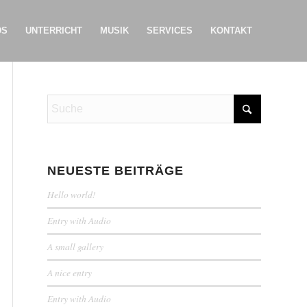
DS
UNTERRICHT
MUSIK
SERVICES
KONTAKT
NEUESTE BEITRÄGE
Hello world!
Entry with Audio
A small gallery
A nice entry
Entry with Audio