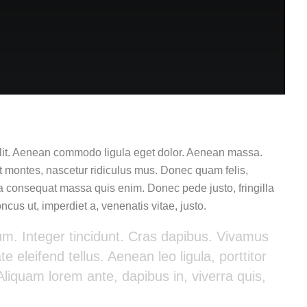
elit. Aenean commodo ligula eget dolor. Aenean massa.
t montes, nascetur ridiculus mus. Donec quam felis,
la consequat massa quis enim. Donec pede justo, fringilla
oncus ut, imperdiet a, venenatis vitae, justo.
ium. Integer tincidunt. Cras dapibus. Vivamus
eleifend tellus. Aenean leo ligula, porttitor
Aliquam lorem ante, dapibus in, viverra quis,