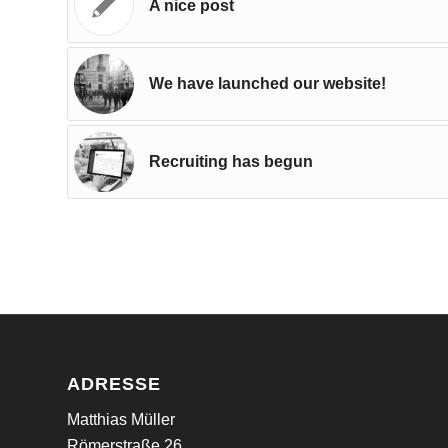
A nice post
We have launched our website!
Recruiting has begun
ADRESSE
Matthias Müller
Römerstraße 26