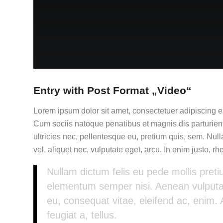
Entry with Post Format „Video“
Lorem ipsum dolor sit amet, consectetuer adipiscing 
Cum sociis natoque penatibus et magnis dis parturien
ultricies nec, pellentesque eu, pretium quis, sem. Nul
vel, aliquet nec, vulputate eget, arcu. In enim justo, rh
Nullam dictum felis eu pede mollis pret
elementum semper nisi. Aenean vulputate 
eu, consequat vitae, eleifend ac, enim. 
feugiat a, tellus.