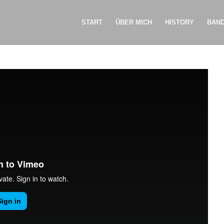
START
ÜBER MICH
HISTORY
BAN