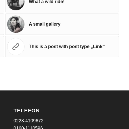
What a wild ride!
A small gallery
This is a post with post type „Link“
TELEFON
0228-4109672
0160-1110596